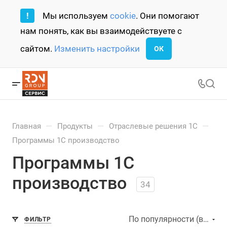
!
Мы используем
cookie
. Они помогают
нам понять, как вы взаимодействуете с
сайтом.
Изменить настройки
ОК
—
—
—
Главная
Продукты
Отраслевые решения 1С
Программы 1С производство
Программы 1С
производство
34
По популярности (возрастание)
ФИЛЬТР