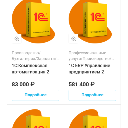
Производство/
Профессиональные
Бухгалтерия/Зарплата/
услуги/Производство/
Клиенты/Продажи/
Строительство/
1С:Комплексная
1С ERP Управление
Торговля/Финансовый
Управленческий учет/
автоматизация 2
предприятием 2
сектор/Логистика/
Сельское хозяйство/
Транспорт/Налоги/
Склад/Торговля/
83 000 ₽
581 400 ₽
Персонал/Маркетинг
Логистика/Финансовый
сектор/Транспорт/
Подробнее
Подробнее
Налоги/Зарплата/
Персонал/Продажи/
Ресурсы