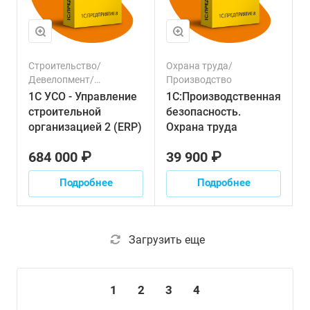
Строительство/
Охрана труда/
Девелопмент/
Производство
Финансовый сектор/
1С УСО - Управление
1С:Производственная
Производство/
строительной
безопасность.
Управленческий учет
организацией 2 (ERP)
Охрана труда
684 000 ₽
39 900 ₽
Подробнее
Подробнее
Загрузить еще
1
2
3
4