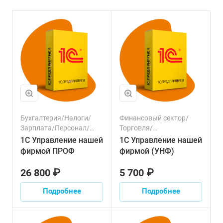
Бухгалтерия/Налоги/
Финансовый сектор/
Зарплата/Персонал/
Торговля/
Клиенты/Продажи/
Производство/
1С Управление нашей
1С Управление нашей
Управленческий учет/
Бухгалтерия/Налоги/
фирмой ПРОФ
фирмой (УНФ)
Финансовый сектор/
Зарплата/Персонал/
Торговля/Производство
Клиенты/Продажи/
26 800 ₽
5 700 ₽
Управленческий учет
Подробнее
Подробнее