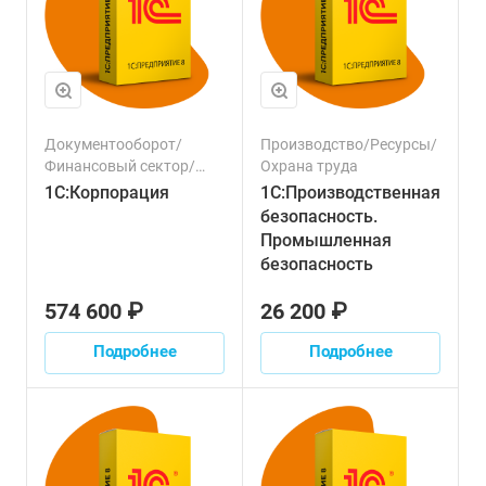
Документооборот/
Производство/Ресурсы/
Финансовый сектор/
Охрана труда
Логистика/Транспорт/
1С:Корпорация
1С:Производственная
Производство/Налоги/
безопасность.
Зарплата/Персонал/
Промышленная
Продажи/Ресурсы/
безопасность
Управленческий учет
574 600 ₽
26 200 ₽
Подробнее
Подробнее