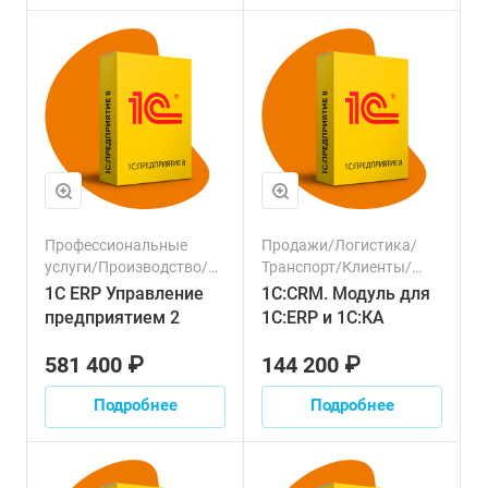
Профессиональные
Продажи/Логистика/
услуги/Производство/
Транспорт/Клиенты/
Строительство/
Ресурсы/Склад
1С ERP Управление
1С:CRM. Модуль для
Управленческий учет/
предприятием 2
1С:ERP и 1С:КА
Сельское хозяйство/
Склад/Торговля/
581 400 ₽
144 200 ₽
Логистика/Финансовый
сектор/Транспорт/
Подробнее
Подробнее
Налоги/Зарплата/
Персонал/Продажи/
Ресурсы