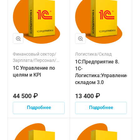
Финансовый сектор/
Логистика/Склад
Зарплата/Персонал/
1С:Предприятие 8.
Управленческий учет/
1С Управление по
1С-
Логистика/Торговля/
целям и KPI
Логистика:Управление
Продажи/Ресурсы/
складом 3.0
Склад
44 500 ₽
13 400 ₽
Подробнее
Подробнее