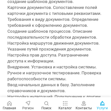
создание шаблонов документов.
Карточки документов.
Сопоставление полей
карточки документа с типовыми реквизитами.
Требования к виду документов.
Определение
требований к оформлению документов.
Создание шаблонов процессов.
Описание
последовательности обработки документов.
Настройка маршрутов движения документов.
Указание путей прохождения документов.
Настройка прав доступа.
Разграничение
доступа к информации.
Внедрение.
Установка и настройка системы.
Ручное и нагрузочное тестирование.
Проверка
работоспособности системы.
Ввод начальных данных в базу.
Заполнение
справочников и документов.
Настройка интеграций.
Подключение к другим
информационным системам.
Главная
Регион
Поиск
Каталог
Контакты
Услуги
Разработка инструкций.
Описание правил