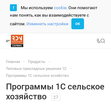
!
Мы используем
cookie
. Они помогают
нам понять, как вы взаимодействуете с
сайтом.
Изменить настройки
ОК
—
—
Главная
Продукты
—
Типовые прикладные решения 1С
Программы 1С сельское хозяйство
Программы 1С сельское
хозяйство
27