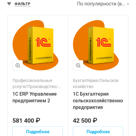
По популярности (возрастание)
ФИЛЬТР
Профессиональные
Бухгалтерия/Сельское
услуги/Производство/
хозяйство
Строительство/
1С ERP Управление
1С Бухгалтерия
Управленческий учет/
предприятием 2
сельскохозяйственного
Сельское хозяйство/
предприятия
Склад/Торговля/
Логистика/Финансовый
581 400 ₽
42 500 ₽
сектор/Транспорт/
Налоги/Зарплата/
Подробнее
Подробнее
Персонал/Продажи/